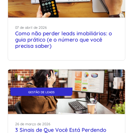
07
de
abril
de
2026
Como não perder leads imobiliários: o
guia prático (e o número que você
precisa saber)
GESTÃO DE LEADS
26
de
março
de
2026
3 Sinais de Que Você Está Perdendo