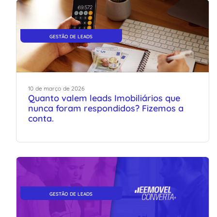
GESTÃO DE LEADS
10
de
março
de
2026
Quanto valem leads Imobiliários que
nunca foram respondidos? Fizemos a
conta.
GESTÃO DE LEADS