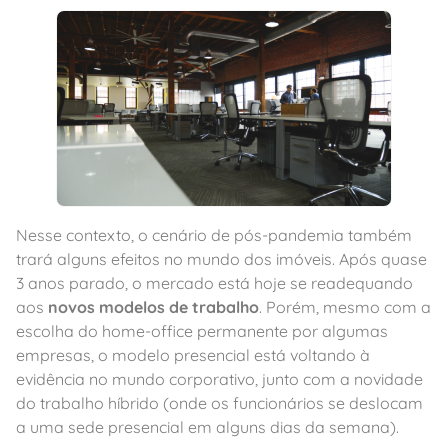
Nesse contexto, o cenário de pós-pandemia também
trará alguns efeitos no mundo dos imóveis. Após quase
3 anos parado, o mercado está hoje se readequando
aos
novos modelos de trabalho
. Porém, mesmo com a
escolha do home-office permanente por algumas
empresas, o modelo presencial está voltando à
evidência no mundo corporativo, junto com a novidade
do trabalho híbrido (onde os funcionários se deslocam
a uma sede presencial em alguns dias da semana).