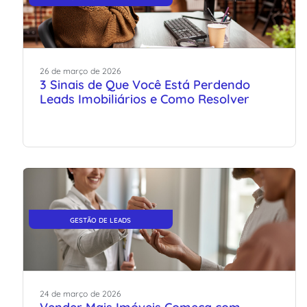
26
de
março
de
2026
3 Sinais de Que Você Está Perdendo
Leads Imobiliários e Como Resolver
GESTÃO DE LEADS
24
de
março
de
2026