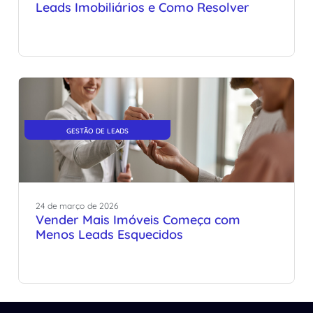
Leads Imobiliários e Como Resolver
GESTÃO DE LEADS
24
de
março
de
2026
Vender Mais Imóveis Começa com
Menos Leads Esquecidos