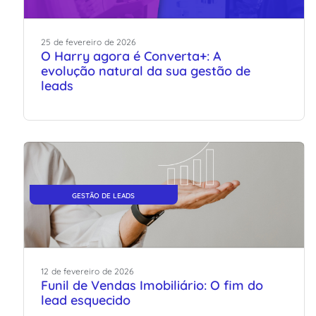
25
de
fevereiro
de
2026
O Harry agora é Converta+: A
evolução natural da sua gestão de
leads
GESTÃO DE LEADS
12
de
fevereiro
de
2026
Funil de Vendas Imobiliário: O fim do
lead esquecido