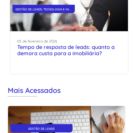
GESTÃO DE LEADS
,
TECNOLOGIA E INOVAÇÃO
05
de
fevereiro
de
2026
Tempo de resposta de leads: quanto a
demora custa para a imobiliária?
Mais Acessados
GESTÃO DE LEADS