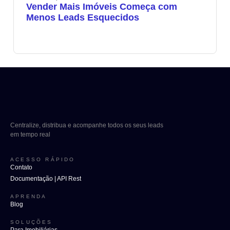
Vender Mais Imóveis Começa com
Menos Leads Esquecidos
Centralize, distribua e acompanhe todos os seus leads
em tempo real
ACESSO RÁPIDO
Contato
Documentação | API Rest
APRENDA
Blog
SOLUÇÕES