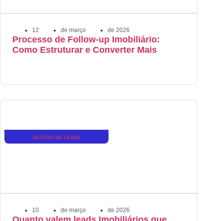
12
de
março
de
2026
Processo de Follow-up Imobiliário:
Como Estruturar e Converter Mais
GESTÃO DE LEADS
10
de
março
de
2026
Quanto valem leads Imobiliários que