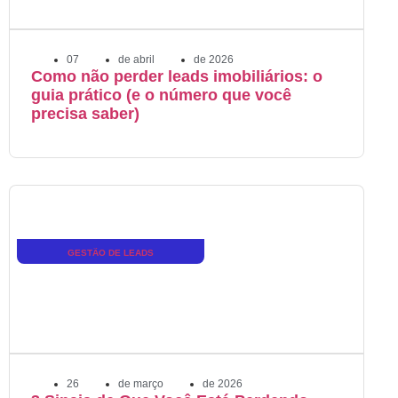
07
de
abril
de
2026
Como não perder leads imobiliários: o
guia prático (e o número que você
precisa saber)
GESTÃO DE LEADS
26
de
março
de
2026