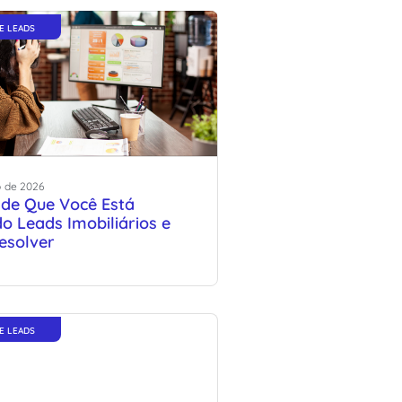
E LEADS
o
de
2026
s de Que Você Está
o Leads Imobiliários e
esolver
E LEADS