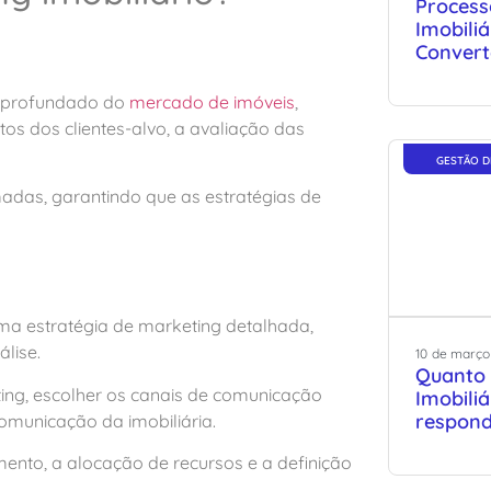
Process
Imobiliá
Convert
o aprofundado do
mercado de imóveis
,
s dos clientes-alvo, a avaliação das
GESTÃO D
adas, garantindo que as estratégias de
uma estratégia de marketing detalhada,
lise.
10
de
março
Quanto 
ting, escolher os canais de comunicação
Imobili
respond
omunicação da imobiliária.
to, a alocação de recursos e a definição