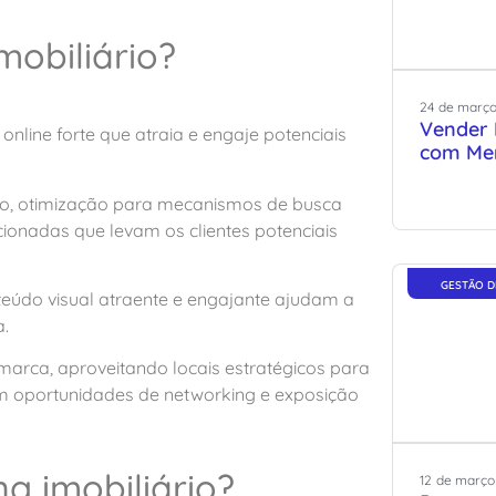
obiliário?
24
de
març
Vender 
 online forte que atraia e engaje potenciais
com Men
ivo, otimização para mecanismos de busca
cionadas que levam os clientes potenciais
GESTÃO D
teúdo visual atraente e engajante ajudam a
a.
 marca, aproveitando locais estratégicos para
em oportunidades de networking e exposição
ng imobiliário?
12
de
março