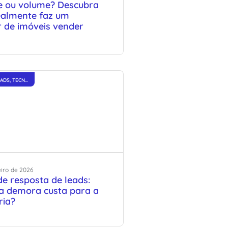
e ou volume? Descubra
ealmente faz um
r de imóveis vender
EADS
,
TECNOLOGIA E INOVAÇÃO
eiro
de
2026
e resposta de leads:
a demora custa para a
ria?