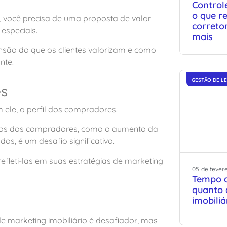
Control
o que r
a, você precisa de uma proposta de valor
correto
 especiais.
mais
nsão do que os clientes valorizam e como
nte.
GESTÃO DE L
es
 ele, o perfil dos compradores.
tos dos compradores, como o aumento da
s, é um desafio significativo.
refleti-las em suas estratégias de marketing
05
de
fever
Tempo d
quanto 
imobiliá
e marketing imobiliário é desafiador, mas