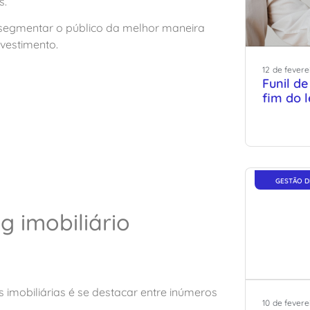
s.
segmentar o público da melhor maneira
nvestimento.
12
de
fevere
Funil de
fim do 
GESTÃO D
 imobiliário
mobiliárias é se destacar entre inúmeros
10
de
fevere