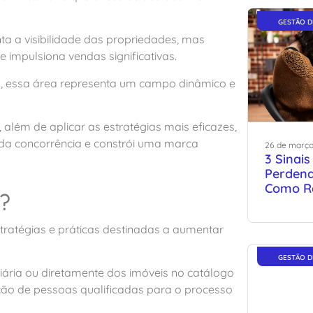
GESTÃO D
 a visibilidade das propriedades, mas
 impulsiona vendas significativas.
s, essa área representa um campo dinâmico e
, além de aplicar as estratégias mais eficazes,
te da concorrência e constrói uma marca
26
de
març
3 Sinai
Perdend
Como R
?
stratégias e práticas destinadas a aumentar
GESTÃO D
liária ou diretamente dos imóveis no catálogo
ação de pessoas qualificadas para o processo