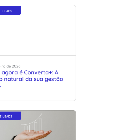
E LEADS
eiro
de
2026
 agora é Converta+: A
o natural da sua gestão
s
E LEADS