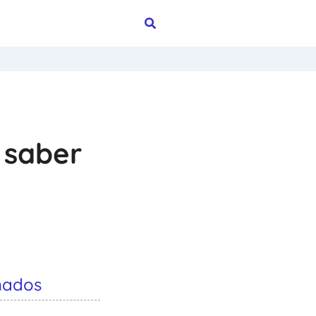
 saber
nados