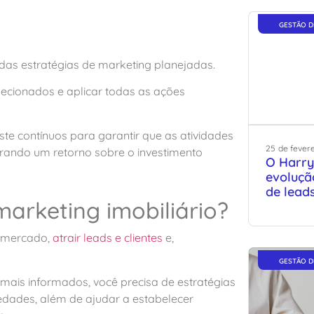
GESTÃO D
 das estratégias de marketing planejadas.
elecionados e aplicar todas as ações
te contínuos para garantir que as atividades
25
de
fever
erando um retorno sobre o investimento
O Harry
evoluçã
de lead
marketing imobiliário?
o mercado,
atrair leads e clientes
e,
GESTÃO D
mais informados, você precisa de estratégias
iedades, além de ajudar a estabelecer