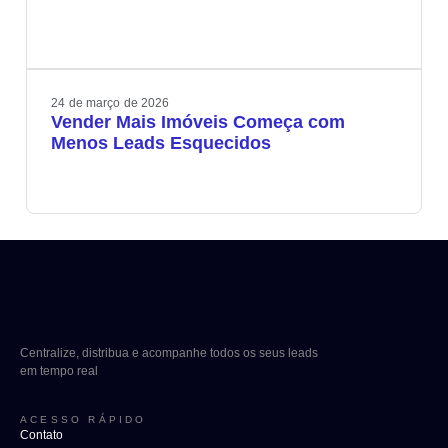
24
de
março
de
2026
Vender Mais Imóveis Começa com
Menos Leads Esquecidos
Centralize, distribua e acompanhe todos os seus leads
em tempo real
ACESSO RÁPIDO
Contato