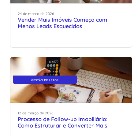
24
de
março
de
2026
Vender Mais Imóveis Começa com
Menos Leads Esquecidos
GESTÃO DE LEADS
12
de
março
de
2026
Processo de Follow-up Imobiliário:
Como Estruturar e Converter Mais