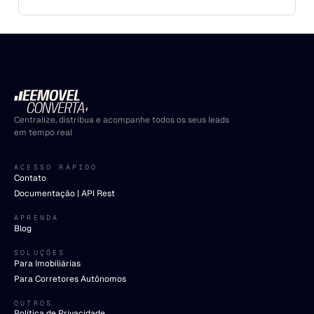
Centralize, distribua e acompanhe todos os seus leads
em tempo real
ACESSO RÁPIDO
Contato
Documentação | API Rest
APRENDA
Blog
SOLUÇÕES
Para Imobiliárias
Para Corretores Autônomos
OUTROS
Política de Privacidade