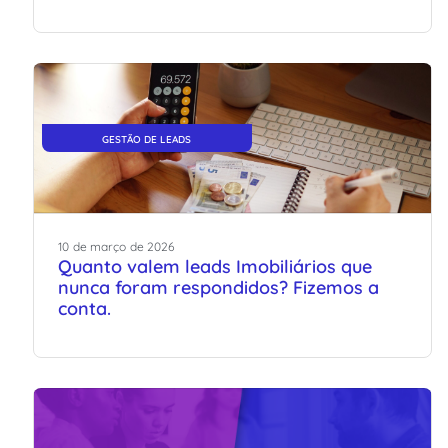
GESTÃO DE LEADS
10
de
março
de
2026
Quanto valem leads Imobiliários que
nunca foram respondidos? Fizemos a
conta.