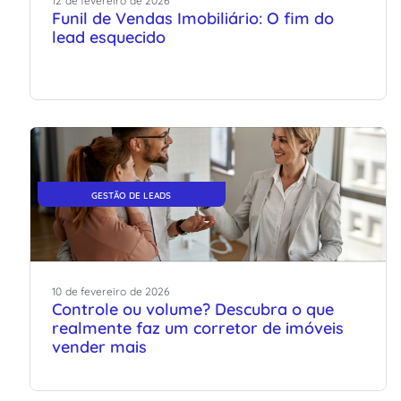
12
de
fevereiro
de
2026
Funil de Vendas Imobiliário: O fim do
lead esquecido
GESTÃO DE LEADS
10
de
fevereiro
de
2026
Controle ou volume? Descubra o que
realmente faz um corretor de imóveis
vender mais