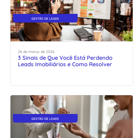
GESTÃO DE LEADS
26
de
março
de
2026
3 Sinais de Que Você Está Perdendo
Leads Imobiliários e Como Resolver
GESTÃO DE LEADS