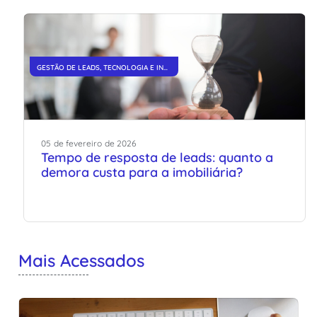
GESTÃO DE LEADS
,
TECNOLOGIA E INOVAÇÃO
05
de
fevereiro
de
2026
Tempo de resposta de leads: quanto a
demora custa para a imobiliária?
Mais Acessados