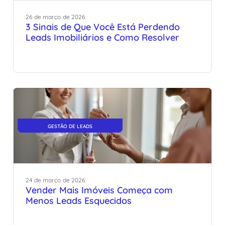
26
de
março
de
2026
3 Sinais de Que Você Está Perdendo
Leads Imobiliários e Como Resolver
GESTÃO DE LEADS
24
de
março
de
2026
Vender Mais Imóveis Começa com
Menos Leads Esquecidos