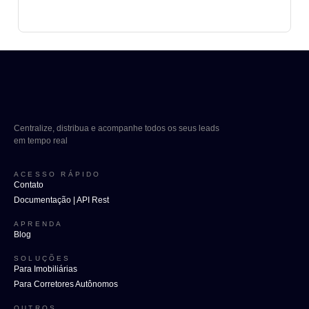
Centralize, distribua e acompanhe todos os seus leads
em tempo real
ACESSO RÁPIDO
Contato
Documentação | API Rest
APRENDA
Blog
SOLUÇÕES
Para Imobiliárias
Para Corretores Autônomos
OUTROS