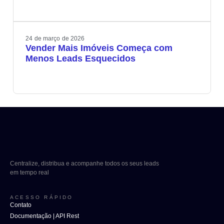
24
de
março
de
2026
Vender Mais Imóveis Começa com
Menos Leads Esquecidos
Centralize, distribua e acompanhe todos os seus leads
em tempo real
ACESSO RÁPIDO
Contato
Documentação | API Rest