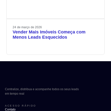
24
de
março
de
2026
Vender Mais Imóveis Começa com
Menos Leads Esquecidos
Centralize, distribua e acompanhe todos os seus leads
em tempo real
ACESSO RÁPIDO
Contato