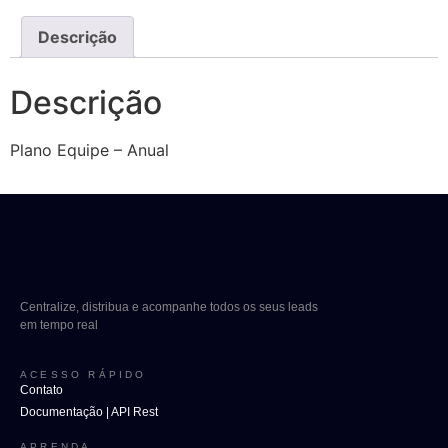
Descrição
Descrição
Plano Equipe – Anual
Centralize, distribua e acompanhe todos os seus leads
em tempo real
ACESSO RÁPIDO
Contato
Documentação | API Rest
APRENDA