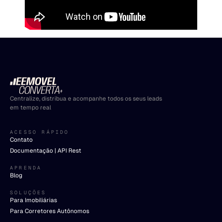
Centralize, distribua e acompanhe todos os seus leads
em tempo real
ACESSO RÁPIDO
Contato
Documentação | API Rest
APRENDA
Blog
SOLUÇÕES
Para Imobiliárias
Para Corretores Autônomos