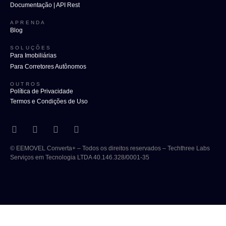
Documentação | API Rest
APRENDA
Blog
SOLUÇÕES
Para Imobiliárias
Para Corretores Autônomos
OUTROS
Política de Privacidade
Termos e Condições de Uso
© EEMOVEL Converta+ – Todos os direitos reservados – Techthree Labs
Serviços em Tecnologia LTDA 40.146.328/0001-35