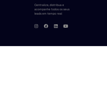
Centralize, distribua e
acompanhe todos os seus
leads em tempo real