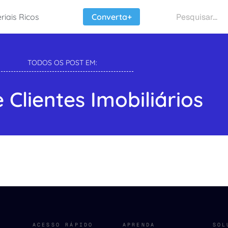
riais Ricos
Converta+
TODOS OS POST EM:
e Clientes Imobiliários
ACESSO RÁPIDO
APRENDA
SOL