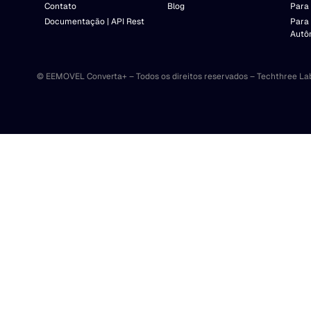
Contato
Blog
Para 
Documentação | API Rest
Para
Autô
© EEMOVEL Converta+ – Todos os direitos reservados – Techthree La