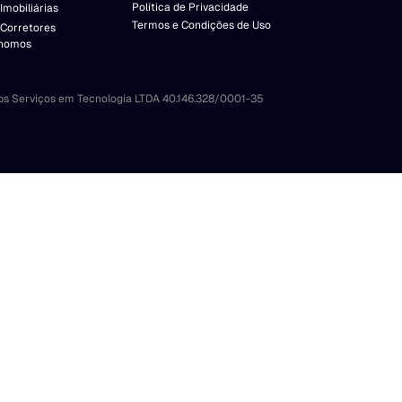
Política de Privacidade
Imobiliárias
Termos e Condições de Uso
 Corretores
nomos
bs Serviços em Tecnologia LTDA 40.146.328/0001-35