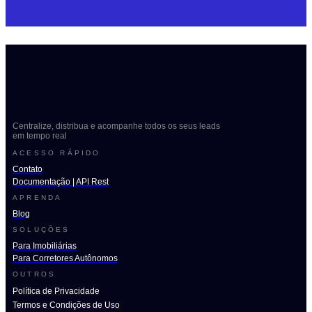
Centralize, distribua e acompanhe todos os seus leads
em tempo real
ACESSO RÁPIDO
Contato
Documentação | API Rest
APRENDA
Blog
SOLUÇÕES
Para Imobiliárias
Para Corretores Autônomos
OUTROS
Política de Privacidade
Termos e Condições de Uso