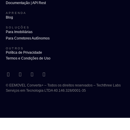
Documentação | API Rest
APRENDA
Blog
SOLUÇÕES
Para Imobiliárias
Para Corretores Autônomos
OUTROS
Política de Privacidade
Termos e Condições de Uso
© EEMOVEL Converta+ – Todos os direitos reservados – Techthree Labs
Serviços em Tecnologia LTDA 40.146.328/0001-35