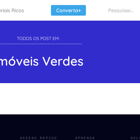
riais Ricos
Converta+
TODOS OS POST EM:
móveis Verdes
ACESSO RÁPIDO
APRENDA
SOL