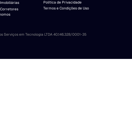
Política de Privacidade
Imobiliárias
Termos e Condições de Uso
 Corretores
nomos
bs Serviços em Tecnologia LTDA 40.146.328/0001-35