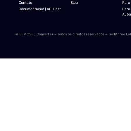
Contato
Blog
Para 
Documentação | API Rest
Para
Autô
© EEMOVEL Converta+ – Todos os direitos reservados – Techthree La