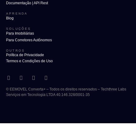
Documentação | API Rest
APRENDA
Blog
SOLUÇÕES
Para Imobiliárias
Para Corretores Autônomos
OUTROS
Política de Privacidade
Termos e Condições de Uso
© EEMOVEL Converta+ – Todos os direitos reservados – Techthree Labs
Serviços em Tecnologia LTDA 40.146.328/0001-35