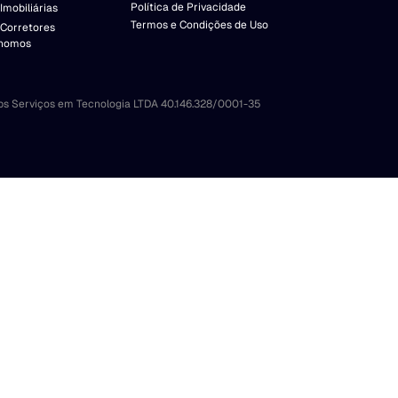
Política de Privacidade
Imobiliárias
Termos e Condições de Uso
 Corretores
nomos
bs Serviços em Tecnologia LTDA 40.146.328/0001-35