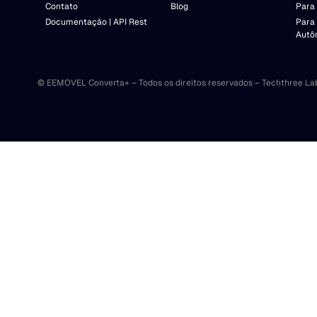
Contato
Blog
Para 
Documentação | API Rest
Para
Autô
© EEMOVEL Converta+ – Todos os direitos reservados – Techthree La