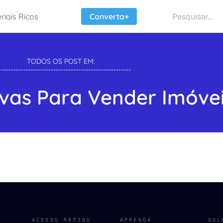
riais Ricos
Converta+
TODOS OS POST EM:
tivas Para Vender Imóve
ACESSO RÁPIDO
APRENDA
SOL