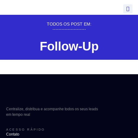
TODOS OS POST EM:
Follow-Up
Centralize, distribua e acompanhe todos os seus leads
em tempo real
ACESSO RÁPIDO
Contato