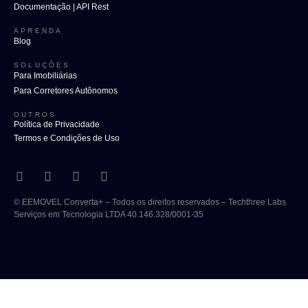
Documentação | API Rest
APRENDA
Blog
SOLUÇÕES
Para Imobiliárias
Para Corretores Autônomos
OUTROS
Política de Privacidade
Termos e Condições de Uso
© EEMOVEL Converta+ – Todos os direitos reservados – Techthree Labs
Serviços em Tecnologia LTDA 40.146.328/0001-35