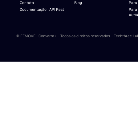
Contato
Blog
Para 
Documentação | API Rest
Para
Autô
© EEMOVEL Converta+ – Todos os direitos reservados – Techthree La