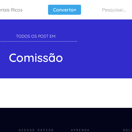
riais Ricos
Converta+
TODOS OS POST EM:
Comissão
ACESSO RÁPIDO
APRENDA
SOL