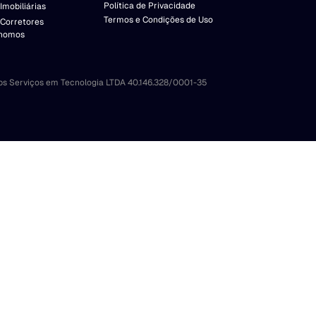
Política de Privacidade
Imobiliárias
Termos e Condições de Uso
 Corretores
nomos
bs Serviços em Tecnologia LTDA 40.146.328/0001-35